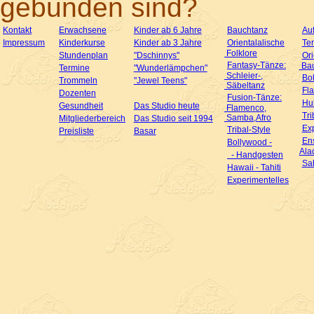
gebunden sind?
Kontakt
Erwachsene
Kinder ab 6 Jahre
Bauchtanz
Auf
Impressum
Kinderkurse
Kinder ab 3 Jahre
Orientalalische
Te
Folklore
Stundenplan
"Dschinnys"
Ori
Fantasy-Tänze:
Bau
Termine
"Wunderlämpchen"
Schleier-,
Bo
Trommeln
"Jewel Teens"
Säbeltanz
Fl
Dozenten
Fusion-Tänze:
Hul
Gesundheit
Das Studio heute
Flamenco,
Tri
Samba,Afro
Mitgliederbereich
Das Studio seit 1994
Ex
Tribal-Style
Preisliste
Basar
En
Bollywood -
Ala
- Handgesten
Sa
Hawaii - Tahiti
Experimentelles