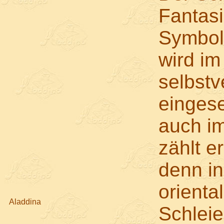
Fantasi
Symbole
wird im
selbstv
eingese
auch im
zählt e
denn in
orienta
Aladdina
Schlei