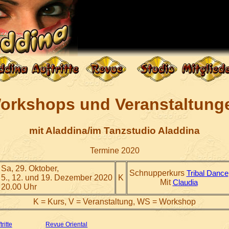
orkshops und Veranstaltung
mit Aladdina/im Tanzstudio Aladdina
Termine 2020
Sa, 29. Oktober,
Schnupperkurs
Tribal Dance
5., 12. und 19. Dezember 2020
K
Mit
Claudia
20.00 Uhr
K = Kurs, V = Veranstaltung, WS = Workshop
tritte
Revue Oriental