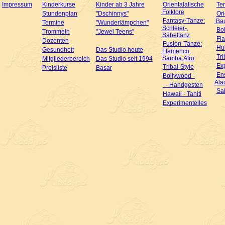
Impressum
Kinderkurse
Kinder ab 3 Jahre
Orientalalische
Te
Folklore
Stundenplan
"Dschinnys"
Ori
Fantasy-Tänze:
Bau
Termine
"Wunderlämpchen"
Schleier-,
Bo
Trommeln
"Jewel Teens"
Säbeltanz
Fl
Dozenten
Fusion-Tänze:
Hul
Gesundheit
Das Studio heute
Flamenco,
Tri
Samba,Afro
Mitgliederbereich
Das Studio seit 1994
Ex
Tribal-Style
Preisliste
Basar
En
Bollywood -
Ala
- Handgesten
Sa
Hawaii - Tahiti
Experimentelles