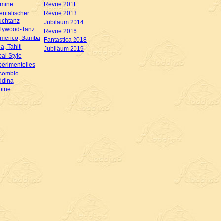
rmine
Revue 2011
entalischer
Revue 2013
chtanz
Jubiläum 2014
llywood-Tanz
Revue 2016
amenco, Samba
Fantastica 2018
a, Tahiti
Jubiläum 2019
bal Style
perimentelles
semble
ddina
bine